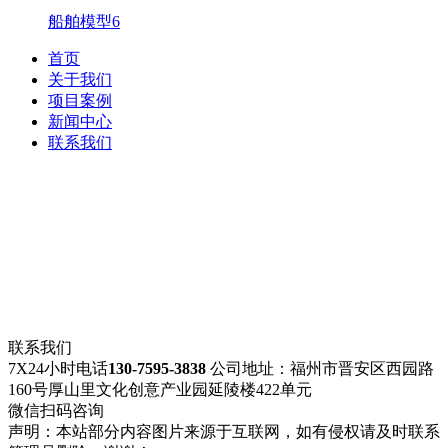
船舶模型6
首页
关于我们
项目案例
新闻中心
联系我们
福建卓成展览工程有限公司(www.fjzhuocheng.com)
联系人：卓先生
联系电话：130-7595-3838（微信同号）
邮箱：1563004080@qq.com
备案号：
热门搜索：城镇规划多媒体沙盘,船模型,地形地貌模型,工业模
型,建筑物实体模型,交通道路规划,校区工业园区模型,展馆展厅
模型等.
联系我们
7X24小时电话
130-7595-3838
公司地址：福州市晋安区西园路
160号厚山里文化创意产业园延陵楼422单元
微信扫码咨询
声明：本站部分内容图片来源于互联网，如有侵权请及时联系